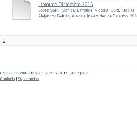
- Informe Diciembre 2016
López Sardi, Mónica
;
Larroudé, Victoria
;
Curti, Nicolas
;
Alejandro
;
Beltrán, Alexis
(
Universidad de Palermo
,
201
1
DSpace software
copyright © 2002-2015
DuraSpace
Contacto
|
Sugerencias