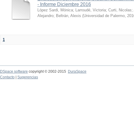
- Informe Diciembre 2016
López Sardi, Mónica
;
Larroudé, Victoria
;
Curti, Nicolas
;
Alejandro
;
Beltrán, Alexis
(
Universidad de Palermo
,
201
1
DSpace software
copyright © 2002-2015
DuraSpace
Contacto
|
Sugerencias