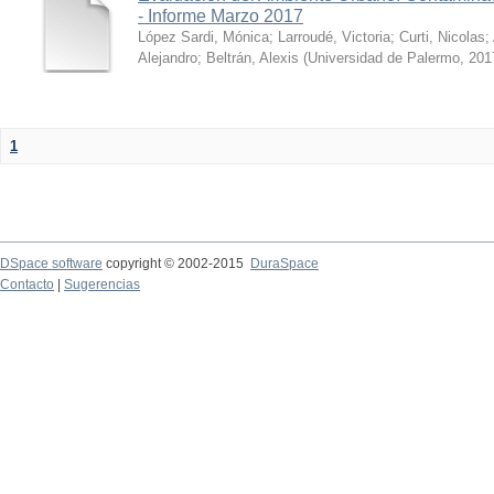
- Informe Marzo 2017
López Sardi, Mónica
;
Larroudé, Victoria
;
Curti, Nicolas
;
Alejandro
;
Beltrán, Alexis
(
Universidad de Palermo
,
201
1
DSpace software
copyright © 2002-2015
DuraSpace
Contacto
|
Sugerencias