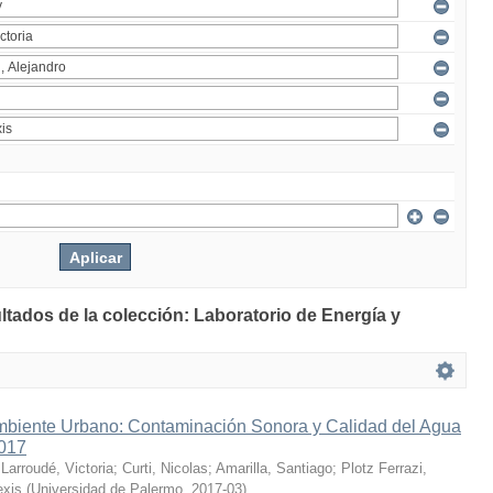
ltados de la colección: Laboratorio de Energía y
mbiente Urbano: Contaminación Sonora y Calidad del Agua
2017
;
Larroudé, Victoria
;
Curti, Nicolas
;
Amarilla, Santiago
;
Plotz Ferrazi,
exis
(
Universidad de Palermo
,
2017-03
)