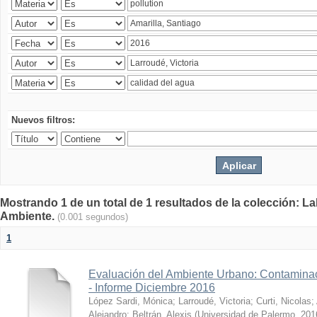
Nuevos filtros:
Mostrando 1 de un total de 1 resultados de la colección: La
Ambiente.
(0.001 segundos)
1
Evaluación del Ambiente Urbano: Contaminac
- Informe Diciembre 2016
López Sardi, Mónica
;
Larroudé, Victoria
;
Curti, Nicolas
;
Alejandro
;
Beltrán, Alexis
(
Universidad de Palermo
,
201