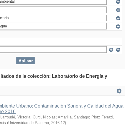
ltados de la colección: Laboratorio de Energía y
mbiente Urbano: Contaminación Sonora y Calidad del Agua
bre 2016
;
Larroudé, Victoria
;
Curti, Nicolas
;
Amarilla, Santiago
;
Plotz Ferrazi,
exis
(
Universidad de Palermo
,
2016-12
)