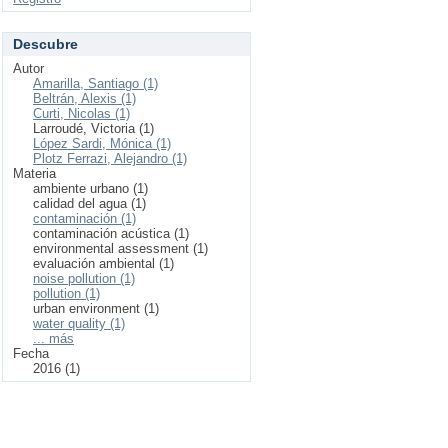
Descubre
Autor
Amarilla, Santiago (1)
Beltrán, Alexis (1)
Curti, Nicolas (1)
Larroudé, Victoria (1)
López Sardi, Mónica (1)
Plotz Ferrazi, Alejandro (1)
Materia
ambiente urbano (1)
calidad del agua (1)
contaminación (1)
contaminación acústica (1)
environmental assessment (1)
evaluación ambiental (1)
noise pollution (1)
pollution (1)
urban environment (1)
water quality (1)
... más
Fecha
2016 (1)