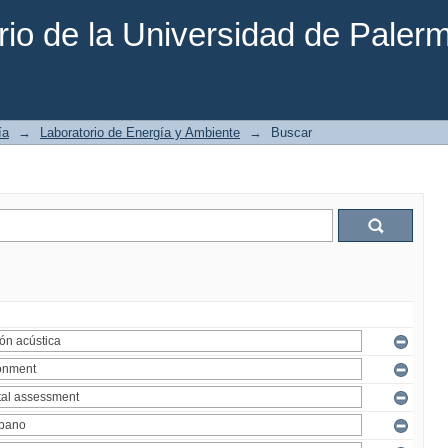
rio de la Universidad de Paler
ía
→
Laboratorio de Energía y Ambiente
→
Buscar