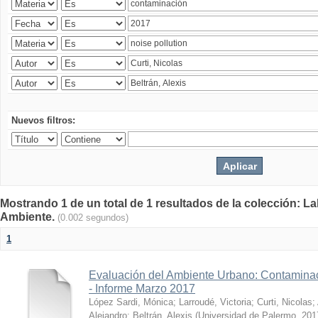
Nuevos filtros:
Mostrando 1 de un total de 1 resultados de la colección: La
Ambiente.
(0.002 segundos)
1
Evaluación del Ambiente Urbano: Contaminac
- Informe Marzo 2017
López Sardi, Mónica
;
Larroudé, Victoria
;
Curti, Nicolas
;
Alejandro
;
Beltrán, Alexis
(
Universidad de Palermo
,
201