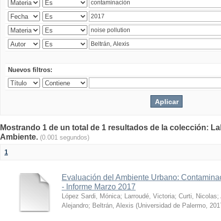
Nuevos filtros:
Mostrando 1 de un total de 1 resultados de la colección: La
Ambiente.
(0.001 segundos)
1
Evaluación del Ambiente Urbano: Contaminac
- Informe Marzo 2017
López Sardi, Mónica
;
Larroudé, Victoria
;
Curti, Nicolas
;
Alejandro
;
Beltrán, Alexis
(
Universidad de Palermo
,
201