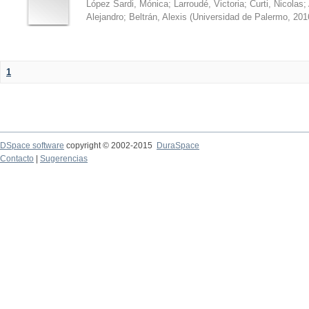
López Sardi, Mónica
;
Larroudé, Victoria
;
Curti, Nicolas
;
Alejandro
;
Beltrán, Alexis
(
Universidad de Palermo
,
201
1
DSpace software
copyright © 2002-2015
DuraSpace
Contacto
|
Sugerencias