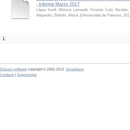
- Informe Marzo 2017
López Sardi, Mónica
;
Larroudé, Victoria
;
Curti, Nicolas
;
Alejandro
;
Beltrán, Alexis
(
Universidad de Palermo
,
201
1
DSpace software
copyright © 2002-2015
DuraSpace
Contacto
|
Sugerencias