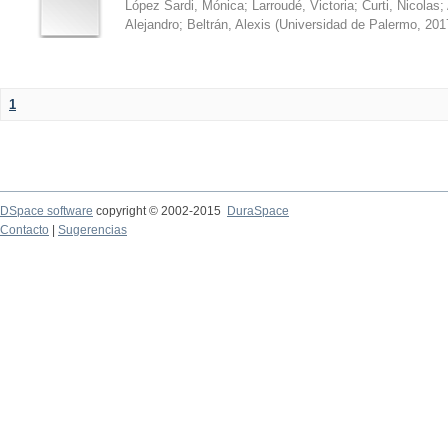
López Sardi, Mónica
;
Larroudé, Victoria
;
Curti, Nicolas
;
Alejandro
;
Beltrán, Alexis
(
Universidad de Palermo
,
201
1
DSpace software
copyright © 2002-2015
DuraSpace
Contacto
|
Sugerencias