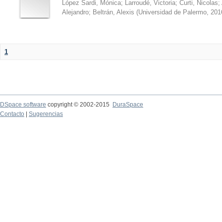
López Sardi, Mónica
;
Larroudé, Victoria
;
Curti, Nicolas
;
Alejandro
;
Beltrán, Alexis
(
Universidad de Palermo
,
201
1
DSpace software
copyright © 2002-2015
DuraSpace
Contacto
|
Sugerencias