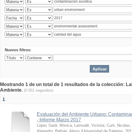
Nuevos filtros:
Mostrando 1 de un total de 1 resultados de la colección: La
Ambiente.
(0.001 segundos)
1
Evaluación del Ambiente Urbano: Contaminac
- Informe Marzo 2017
López Sardi, Mónica
;
Larroudé, Victoria
;
Curti, Nicolas
;
Alejandro
;
Beltrán, Alexis
(
Universidad de Palermo
,
201