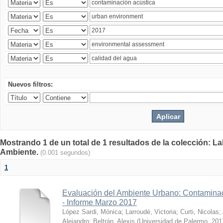
Nuevos filtros:
Mostrando 1 de un total de 1 resultados de la colección: La
Ambiente.
(0.001 segundos)
1
Evaluación del Ambiente Urbano: Contaminac
- Informe Marzo 2017
López Sardi, Mónica
;
Larroudé, Victoria
;
Curti, Nicolas
;
Alejandro
;
Beltrán, Alexis
(
Universidad de Palermo
,
201