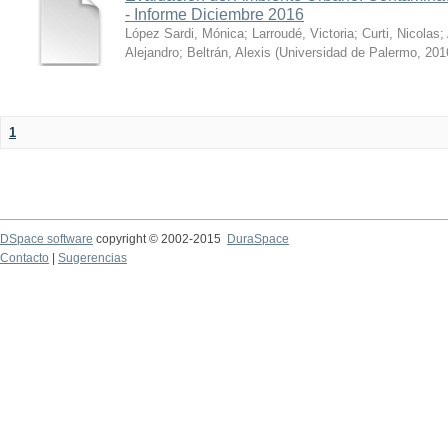
- Informe Diciembre 2016
López Sardi, Mónica
;
Larroudé, Victoria
;
Curti, Nicolas
;
Alejandro
;
Beltrán, Alexis
(
Universidad de Palermo
,
201
1
DSpace software
copyright © 2002-2015
DuraSpace
Contacto
|
Sugerencias