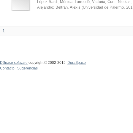
López Sardi, Mónica
;
Larroudé, Victoria
;
Curti, Nicolas
;
Alejandro
;
Beltrán, Alexis
(
Universidad de Palermo
,
201
1
DSpace software
copyright © 2002-2015
DuraSpace
Contacto
|
Sugerencias