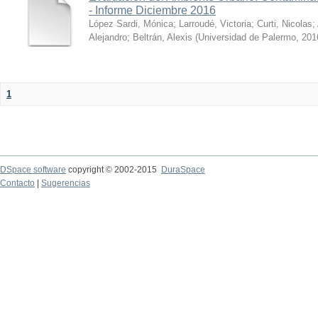
- Informe Diciembre 2016
López Sardi, Mónica
;
Larroudé, Victoria
;
Curti, Nicolas
;
Alejandro
;
Beltrán, Alexis
(
Universidad de Palermo
,
201
1
DSpace software
copyright © 2002-2015
DuraSpace
Contacto
|
Sugerencias