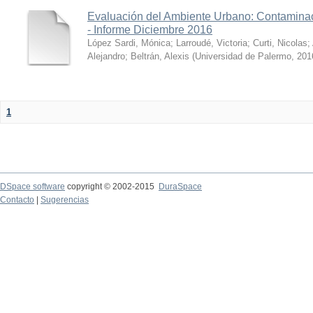
Evaluación del Ambiente Urbano: Contaminac
- Informe Diciembre 2016
López Sardi, Mónica
;
Larroudé, Victoria
;
Curti, Nicolas
;
Alejandro
;
Beltrán, Alexis
(
Universidad de Palermo
,
201
1
DSpace software
copyright © 2002-2015
DuraSpace
Contacto
|
Sugerencias