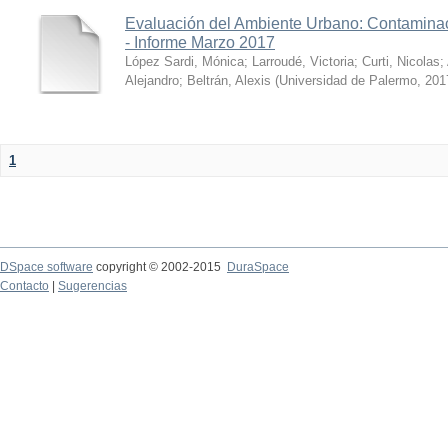
Evaluación del Ambiente Urbano: Contaminac
- Informe Marzo 2017
López Sardi, Mónica
;
Larroudé, Victoria
;
Curti, Nicolas
;
Alejandro
;
Beltrán, Alexis
(
Universidad de Palermo
,
201
1
DSpace software
copyright © 2002-2015
DuraSpace
Contacto
|
Sugerencias