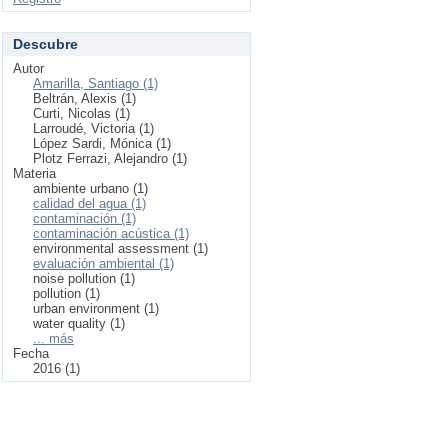
Descubre
Autor
Amarilla, Santiago (1)
Beltrán, Alexis (1)
Curti, Nicolas (1)
Larroudé, Victoria (1)
López Sardi, Mónica (1)
Plotz Ferrazi, Alejandro (1)
Materia
ambiente urbano (1)
calidad del agua (1)
contaminación (1)
contaminación acústica (1)
environmental assessment (1)
evaluación ambiental (1)
noise pollution (1)
pollution (1)
urban environment (1)
water quality (1)
... más
Fecha
2016 (1)