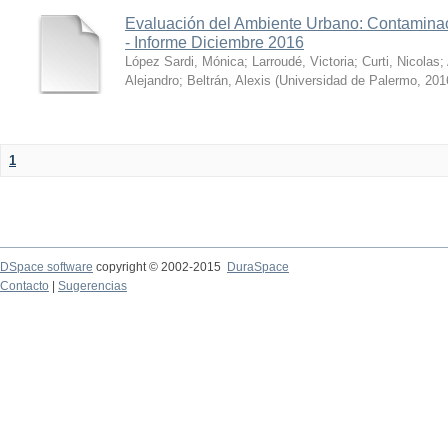
Evaluación del Ambiente Urbano: Contaminac
- Informe Diciembre 2016
López Sardi, Mónica
;
Larroudé, Victoria
;
Curti, Nicolas
;
Alejandro
;
Beltrán, Alexis
(
Universidad de Palermo
,
201
1
DSpace software
copyright © 2002-2015
DuraSpace
Contacto
|
Sugerencias