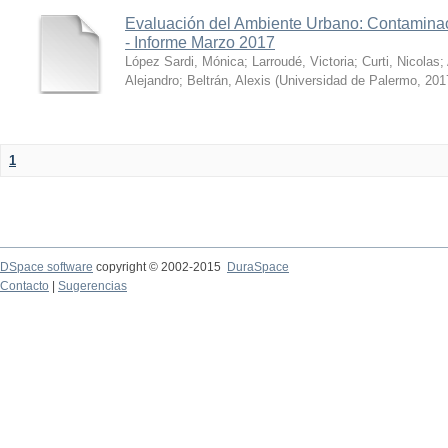
Evaluación del Ambiente Urbano: Contaminac
- Informe Marzo 2017
López Sardi, Mónica
;
Larroudé, Victoria
;
Curti, Nicolas
;
Alejandro
;
Beltrán, Alexis
(
Universidad de Palermo
,
201
1
DSpace software
copyright © 2002-2015
DuraSpace
Contacto
|
Sugerencias