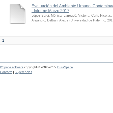
Evaluación del Ambiente Urbano: Contaminac
- Informe Marzo 2017
López Sardi, Mónica
;
Larroudé, Victoria
;
Curti, Nicolas
;
Alejandro
;
Beltrán, Alexis
(
Universidad de Palermo
,
201
1
DSpace software
copyright © 2002-2015
DuraSpace
Contacto
|
Sugerencias