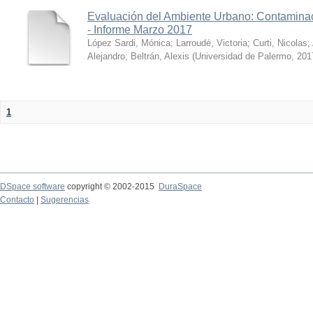
Evaluación del Ambiente Urbano: Contaminac
- Informe Marzo 2017
López Sardi, Mónica
;
Larroudé, Victoria
;
Curti, Nicolas
;
Alejandro
;
Beltrán, Alexis
(
Universidad de Palermo
,
201
1
DSpace software
copyright © 2002-2015
DuraSpace
Contacto
|
Sugerencias