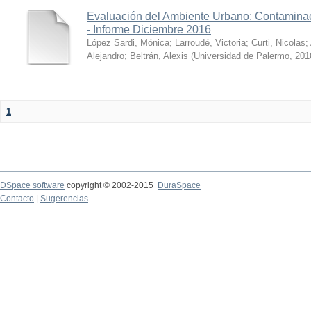
Evaluación del Ambiente Urbano: Contaminac
- Informe Diciembre 2016
López Sardi, Mónica
;
Larroudé, Victoria
;
Curti, Nicolas
;
Alejandro
;
Beltrán, Alexis
(
Universidad de Palermo
,
201
1
DSpace software
copyright © 2002-2015
DuraSpace
Contacto
|
Sugerencias