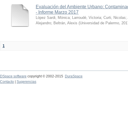
Evaluación del Ambiente Urbano: Contaminac
- Informe Marzo 2017
López Sardi, Mónica
;
Larroudé, Victoria
;
Curti, Nicolas
;
Alejandro
;
Beltrán, Alexis
(
Universidad de Palermo
,
201
1
DSpace software
copyright © 2002-2015
DuraSpace
Contacto
|
Sugerencias