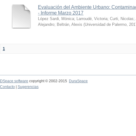
Evaluación del Ambiente Urbano: Contaminac
- Informe Marzo 2017
López Sardi, Mónica
;
Larroudé, Victoria
;
Curti, Nicolas
;
Alejandro
;
Beltrán, Alexis
(
Universidad de Palermo
,
201
1
DSpace software
copyright © 2002-2015
DuraSpace
Contacto
|
Sugerencias