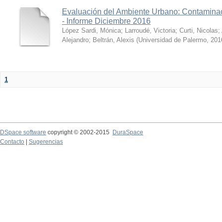
Evaluación del Ambiente Urbano: Contaminac
- Informe Diciembre 2016
López Sardi, Mónica
;
Larroudé, Victoria
;
Curti, Nicolas
;
Alejandro
;
Beltrán, Alexis
(
Universidad de Palermo
,
201
1
DSpace software
copyright © 2002-2015
DuraSpace
Contacto
|
Sugerencias