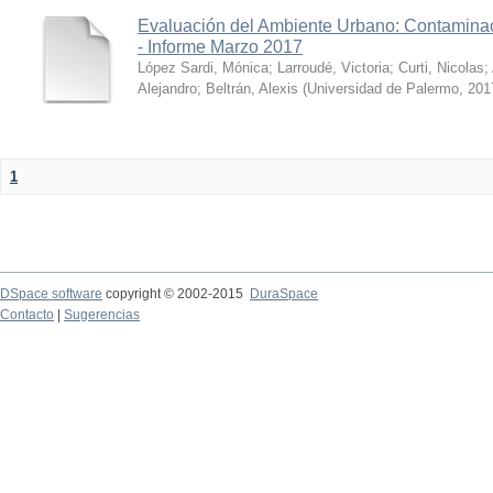
Evaluación del Ambiente Urbano: Contaminac
- Informe Marzo 2017
López Sardi, Mónica
;
Larroudé, Victoria
;
Curti, Nicolas
;
Alejandro
;
Beltrán, Alexis
(
Universidad de Palermo
,
201
1
DSpace software
copyright © 2002-2015
DuraSpace
Contacto
|
Sugerencias