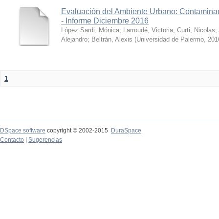
Evaluación del Ambiente Urbano: Contaminac
- Informe Diciembre 2016
López Sardi, Mónica
;
Larroudé, Victoria
;
Curti, Nicolas
;
Alejandro
;
Beltrán, Alexis
(
Universidad de Palermo
,
201
1
DSpace software
copyright © 2002-2015
DuraSpace
Contacto
|
Sugerencias