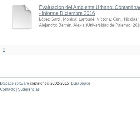
Evaluación del Ambiente Urbano: Contaminac
- Informe Diciembre 2016
López Sardi, Mónica
;
Larroudé, Victoria
;
Curti, Nicolas
;
Alejandro
;
Beltrán, Alexis
(
Universidad de Palermo
,
201
1
DSpace software
copyright © 2002-2015
DuraSpace
Contacto
|
Sugerencias