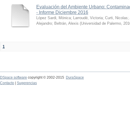
Evaluación del Ambiente Urbano: Contaminac
- Informe Diciembre 2016
López Sardi, Mónica
;
Larroudé, Victoria
;
Curti, Nicolas
;
Alejandro
;
Beltrán, Alexis
(
Universidad de Palermo
,
201
1
DSpace software
copyright © 2002-2015
DuraSpace
Contacto
|
Sugerencias