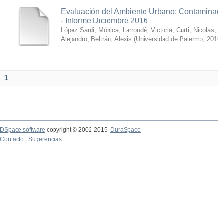
Evaluación del Ambiente Urbano: Contaminac
- Informe Diciembre 2016
López Sardi, Mónica
;
Larroudé, Victoria
;
Curti, Nicolas
;
Alejandro
;
Beltrán, Alexis
(
Universidad de Palermo
,
201
1
DSpace software
copyright © 2002-2015
DuraSpace
Contacto
|
Sugerencias