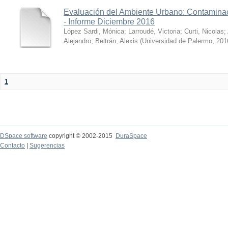
Evaluación del Ambiente Urbano: Contaminac
- Informe Diciembre 2016
López Sardi, Mónica
;
Larroudé, Victoria
;
Curti, Nicolas
;
Alejandro
;
Beltrán, Alexis
(
Universidad de Palermo
,
201
1
DSpace software
copyright © 2002-2015
DuraSpace
Contacto
|
Sugerencias