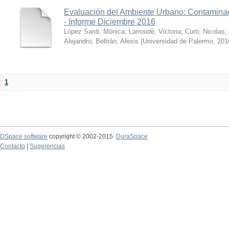
Evaluación del Ambiente Urbano: Contaminac
- Informe Diciembre 2016
López Sardi, Mónica
;
Larroudé, Victoria
;
Curti, Nicolas
;
Alejandro
;
Beltrán, Alexis
(
Universidad de Palermo
,
201
1
DSpace software
copyright © 2002-2015
DuraSpace
Contacto
|
Sugerencias