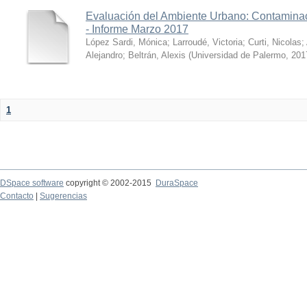
Evaluación del Ambiente Urbano: Contaminac
- Informe Marzo 2017
López Sardi, Mónica
;
Larroudé, Victoria
;
Curti, Nicolas
;
Alejandro
;
Beltrán, Alexis
(
Universidad de Palermo
,
201
1
DSpace software
copyright © 2002-2015
DuraSpace
Contacto
|
Sugerencias