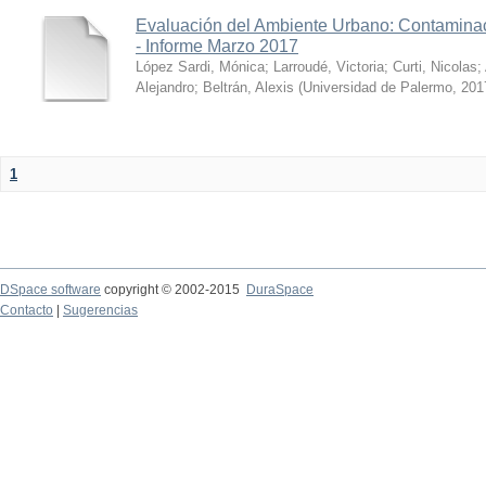
Evaluación del Ambiente Urbano: Contaminac
- Informe Marzo 2017
López Sardi, Mónica
;
Larroudé, Victoria
;
Curti, Nicolas
;
Alejandro
;
Beltrán, Alexis
(
Universidad de Palermo
,
201
1
DSpace software
copyright © 2002-2015
DuraSpace
Contacto
|
Sugerencias