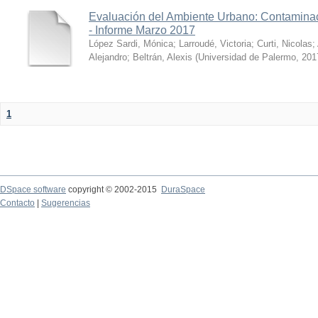
Evaluación del Ambiente Urbano: Contaminac
- Informe Marzo 2017
López Sardi, Mónica
;
Larroudé, Victoria
;
Curti, Nicolas
;
Alejandro
;
Beltrán, Alexis
(
Universidad de Palermo
,
201
1
DSpace software
copyright © 2002-2015
DuraSpace
Contacto
|
Sugerencias