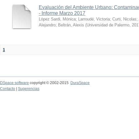
Evaluación del Ambiente Urbano: Contaminac
- Informe Marzo 2017
López Sardi, Mónica
;
Larroudé, Victoria
;
Curti, Nicolas
;
Alejandro
;
Beltrán, Alexis
(
Universidad de Palermo
,
201
1
DSpace software
copyright © 2002-2015
DuraSpace
Contacto
|
Sugerencias