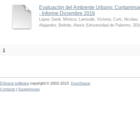
Evaluación del Ambiente Urbano: Contaminac
- Informe Diciembre 2016
López Sardi, Mónica
;
Larroudé, Victoria
;
Curti, Nicolas
;
Alejandro
;
Beltrán, Alexis
(
Universidad de Palermo
,
201
1
DSpace software
copyright © 2002-2015
DuraSpace
Contacto
|
Sugerencias