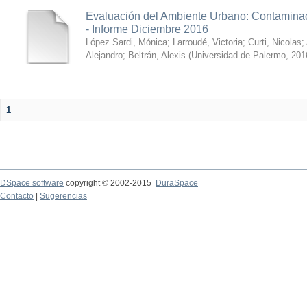
Evaluación del Ambiente Urbano: Contaminac
- Informe Diciembre 2016
López Sardi, Mónica
;
Larroudé, Victoria
;
Curti, Nicolas
;
Alejandro
;
Beltrán, Alexis
(
Universidad de Palermo
,
201
1
DSpace software
copyright © 2002-2015
DuraSpace
Contacto
|
Sugerencias