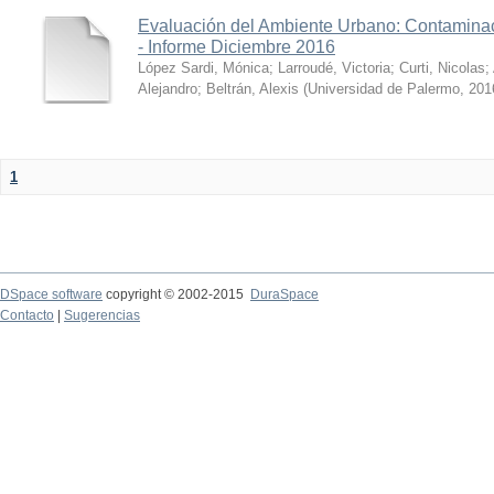
Evaluación del Ambiente Urbano: Contaminac
- Informe Diciembre 2016
López Sardi, Mónica
;
Larroudé, Victoria
;
Curti, Nicolas
;
Alejandro
;
Beltrán, Alexis
(
Universidad de Palermo
,
201
1
DSpace software
copyright © 2002-2015
DuraSpace
Contacto
|
Sugerencias