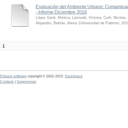
Evaluación del Ambiente Urbano: Contaminac
- Informe Diciembre 2016
López Sardi, Mónica
;
Larroudé, Victoria
;
Curti, Nicolas
;
Alejandro
;
Beltrán, Alexis
(
Universidad de Palermo
,
201
1
DSpace software
copyright © 2002-2015
DuraSpace
Contacto
|
Sugerencias