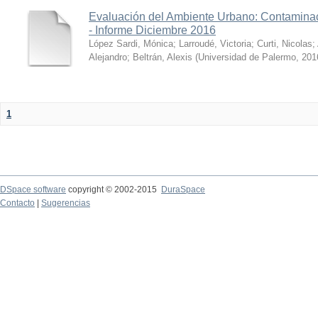
Evaluación del Ambiente Urbano: Contaminac
- Informe Diciembre 2016
López Sardi, Mónica
;
Larroudé, Victoria
;
Curti, Nicolas
;
Alejandro
;
Beltrán, Alexis
(
Universidad de Palermo
,
201
1
DSpace software
copyright © 2002-2015
DuraSpace
Contacto
|
Sugerencias