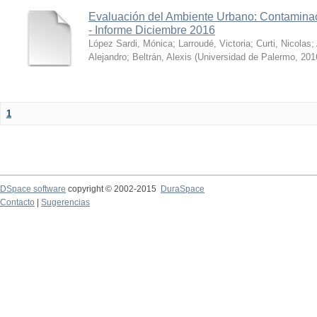
Evaluación del Ambiente Urbano: Contaminac
- Informe Diciembre 2016
López Sardi, Mónica
;
Larroudé, Victoria
;
Curti, Nicolas
;
Alejandro
;
Beltrán, Alexis
(
Universidad de Palermo
,
201
1
DSpace software
copyright © 2002-2015
DuraSpace
Contacto
|
Sugerencias