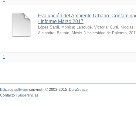
1
Evaluación del Ambiente Urbano: Contaminac
- Informe Marzo 2017
López Sardi, Mónica
;
Larroudé, Victoria
;
Curti, Nicolas
;
Alejandro
;
Beltrán, Alexis
(
Universidad de Palermo
,
201
1
DSpace software
copyright © 2002-2015
DuraSpace
Contacto
|
Sugerencias