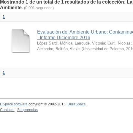
Mostrando 1 de un total de 1 resultados de la colección: La
Ambiente.
(0.001 segundos)
1
Evaluación del Ambiente Urbano: Contaminac
- Informe Diciembre 2016
López Sardi, Mónica
;
Larroudé, Victoria
;
Curti, Nicolas
;
Alejandro
;
Beltrán, Alexis
(
Universidad de Palermo
,
201
1
DSpace software
copyright © 2002-2015
DuraSpace
Contacto
|
Sugerencias