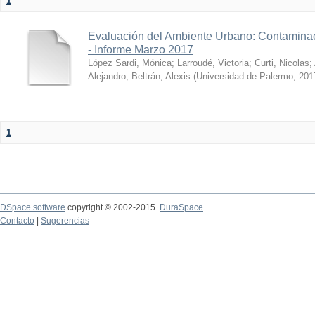
1
Evaluación del Ambiente Urbano: Contaminac
- Informe Marzo 2017
López Sardi, Mónica
;
Larroudé, Victoria
;
Curti, Nicolas
;
Alejandro
;
Beltrán, Alexis
(
Universidad de Palermo
,
201
1
DSpace software
copyright © 2002-2015
DuraSpace
Contacto
|
Sugerencias