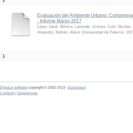
1
Evaluación del Ambiente Urbano: Contaminac
- Informe Marzo 2017
López Sardi, Mónica
;
Larroudé, Victoria
;
Curti, Nicolas
;
Alejandro
;
Beltrán, Alexis
(
Universidad de Palermo
,
201
1
DSpace software
copyright © 2002-2015
DuraSpace
Contacto
|
Sugerencias