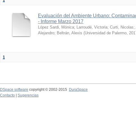
1
Evaluación del Ambiente Urbano: Contaminac
- Informe Marzo 2017
López Sardi, Mónica
;
Larroudé, Victoria
;
Curti, Nicolas
;
Alejandro
;
Beltrán, Alexis
(
Universidad de Palermo
,
201
1
DSpace software
copyright © 2002-2015
DuraSpace
Contacto
|
Sugerencias